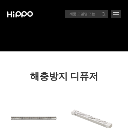
해충방지 디퓨저