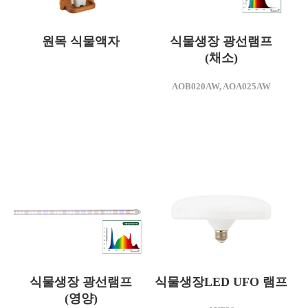
원목 식물액자
식물생장 광선램프
(채소)
모델명
원목 식물액자
모델명
AOB020AW, AOA025AW
AOB020AW
재질
원목 프레임
소비전력(W)
20
식물생장 광선램프
식물생장LED UFO 램프
(영양)