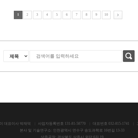
1
2
3
4
5
6
7
8
9
10
이 대표이사 박재덕
사업자등록번호 131-81-58770
대표번호 032-815-1741
본사 및 기술연구소: 인천광역시 연수구 송도과학로 16번길 13-33
상주공장: 경상북도 상주시 외답 6길 19