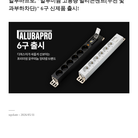
알루바프로, "알루미늄 고용량 멀티콘센트(누전 및
과부하차단)" 6구 신제품 출시!
update : 2026/05/11