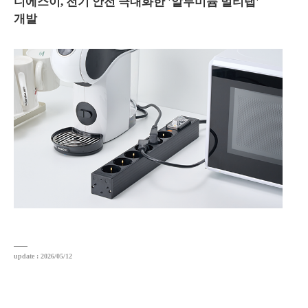
디에스이, 전기 안전 극대화한 '알루미늄 멀티탭'
개발
update : 2026/05/12