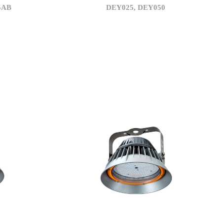
5AB
DEY025, DEY050
3,500
상관색온도(K)
2,250
정격광속(lm)
90
광효율(lm/W)