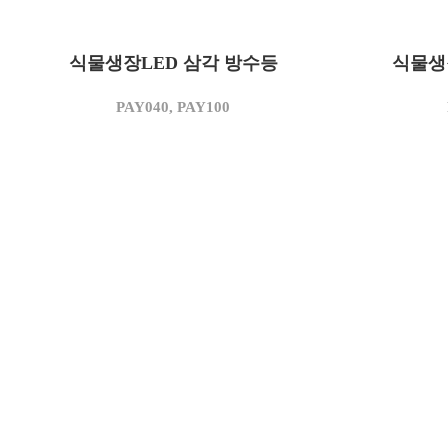
PAY040
모델명
모델명
식물생장LED 삼각 방수등
40
식물생
소비전력(W)
소비전력(W
3,500
상관색온도(K)
사용전압(V
PAY040, PAY100
3,600
정격광속(lm)
상관색온도(
90
광효율(lm/W)
정격광속(l
연색지수(Ra)
95 이상
광효율(lm/