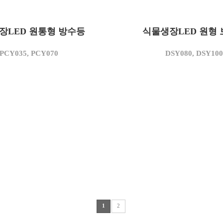
PCY035
DSY080
모델명
장LED 원통형 방수등
35
식물생장LED 원형
80
)
소비전력(W)
AC 220
AC 220
)
사용전압(V)
PCY035, PCY070
DSY080, DSY10
3,500
3,500
K)
상관색온도(K)
3,150
7,200
m)
정격광속(lm)
90
90
W)
광효율(lm/W)
1
2