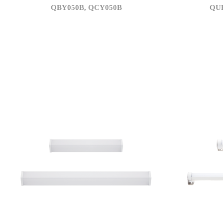
QBY050B, QCY050B
QU
3,500
상관색온도(K)
상관색온도(
4,750
정격광속(lm)
졍격광속(l
95
광효율(lm/W)
광효율(lm/