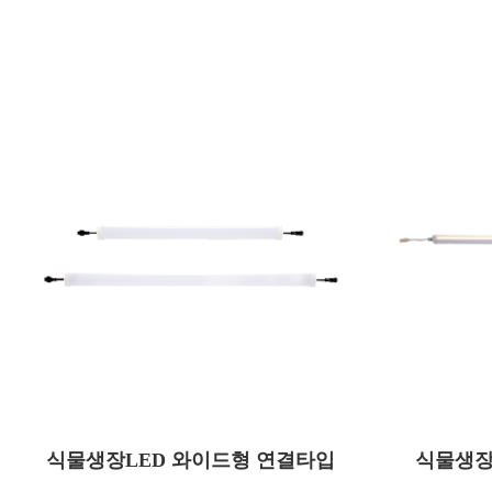
QBY050B
모델명
모델명
식물생장LED 와이드형 연결타입
50
식물생장
소비전력(W)
소비전력(W
AC 220
사용전압(V)
사용전압(V