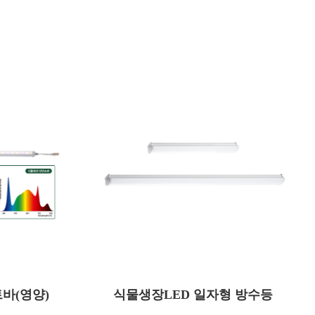
DEY025
모델명
바(영양)
식물생장LED 일자형 방수등
25
소비전력(W)
AC 220
사용전압(V)