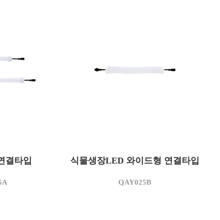
QAY025B
모델명
 연결타입
식물생장LED 와이드형 연결타입
25
소비전력(W)
AC 220
사용전압(V)
5A
QAY025B
3,500
상관색온도(K)
2,500
정격광속(lm)
100
광효율(lm/W)
(Ra)