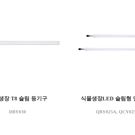
DBY030
QBY025A
모델명
생장 T8 슬림 등기구
25
식물생장LED 슬림형
25
)
소비전력(W)
AC 220
AC 220
)
사용전압(V)
DBY030
QBY025A, QCY02
3,500
3,500
K)
상관색온도(K)
2,875
2,375
m)
정격광속(lm)
115
95
W)
광효율(lm/W)