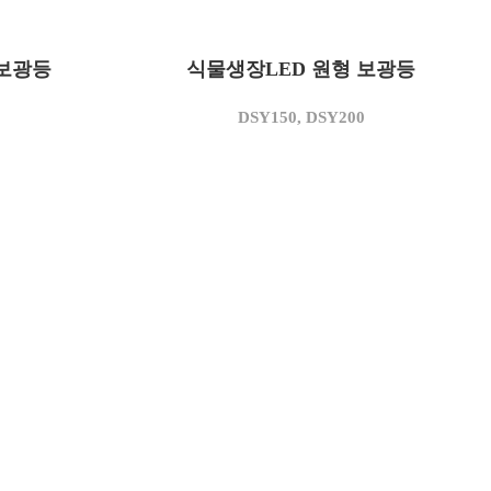
DSY150
모델명
 보광등
식물생장LED 원형 보광등
150
소비전력(W)
AC 220
사용전압(V)
0
DSY150, DSY200
3,500
상관색온도(K)
13,500
정격광속(lm)
90
광효율(lm/W)