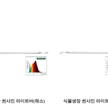
QUB020AW
QUB020AB
모델명
 썬샤인 라이트바(채소)
20
식물생장 썬샤인 라이트
20
)
소비전력(W)
AC 220
AC 220
)
사용전압(V)