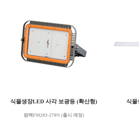
모델명
팜텍FM203-270N
모델명
식물생장LED 사각 보광등 (확산형)
270
식물
소비전력(W)
소비전력(W
AC 220
사용전압(V)
사용전압(V
팜텍FM203-270N (출시 예정)
3,500
상관색온도(K)
상관색온도(
31,050
정격광속(lm)
정격광속(l
115
광효율(lm/W)
광효율(lm/