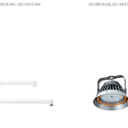
B020AW, QUA025AW
QUB020AB,QUA02
3,500
4,500
K)
상관색온도(K)
2,100
2,100
m)
졍격광속(lm)
105
105
W)
광효율(lm/W)