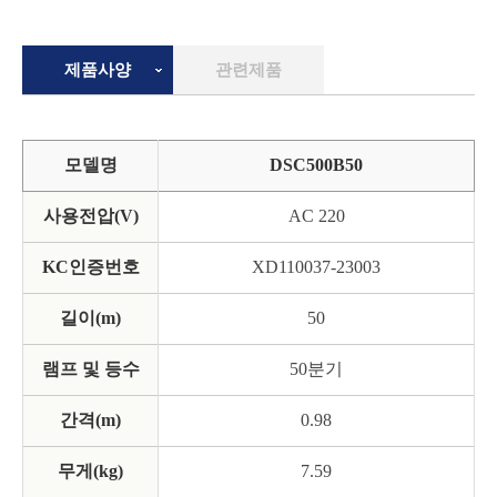
제품사양
관련제품
모델명
DSC500B50
사용전압(V)
AC 220
KC인증번호
XD110037-23003
길이(m)
50
램프 및 등수
50분기
간격(m)
0.98
무게(kg)
7.59