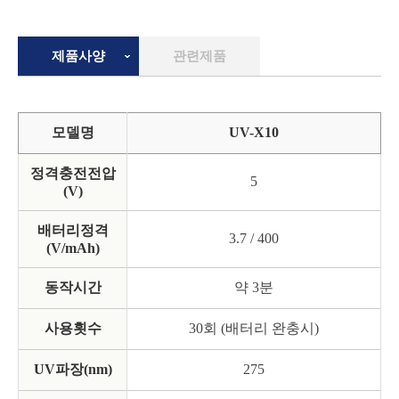
제품사양
관련제품
모델명
UV-X10
정격충전전압
5
(V)
배터리정격
3.7 / 400
(V/mAh)
동작시간
약 3분
사용횟수
30회 (배터리 완충시)
UV파장(nm)
275